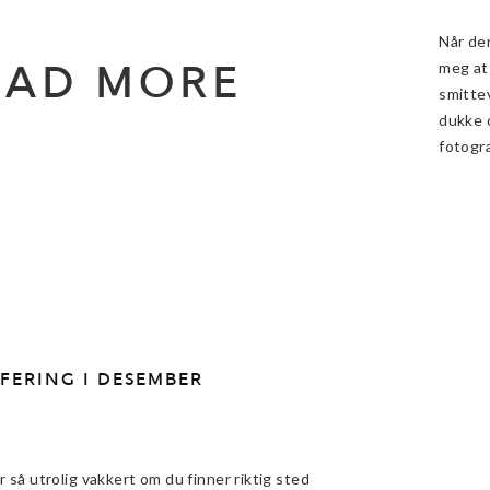
Når der
EAD MORE
meg at 
smittev
dukke 
fotogra
FERING I DESEMBER
 så utrolig vakkert om du finner riktig sted