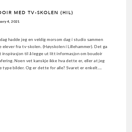
OIR MED TV-SKOLEN (HIL)
ary 4, 2021
sdag hadde jeg en veldig morsom dag i studio sammen
 elever fra tv-skolen. (Høyskolen i Lillehammer). Det ga
t inspirasjon til å legge ut litt informasjon om boudoir
fering. Noen vet kanskje ikke hva dette er, eller at jeg
ke type bilder. Og er dette for alle? Svaret er enkelt….