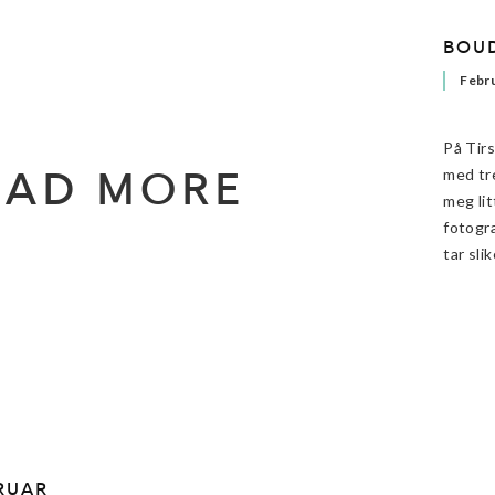
BOUD
Febru
På Tir
EAD MORE
med tre
meg lit
fotogra
tar sli
BRUAR