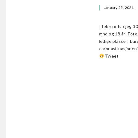
January 25, 2021
I februar har jeg 3
mnd og 18 år! Fotog
ledige plasser! Lur
coronasituasjonen
Tweet